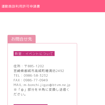
運動施設利用許可申請書
お問合せ先
教室・イベントについて
住所：〒885-1202
宮崎県都城市高城町穂満坊2492
TEL：
0986-58-3232
FAX：0986-77-0949
MAIL:m-bonchi.jigyo＠btvm.ne.jp
※「＠」部分を半角に変換し送信く
ださい。