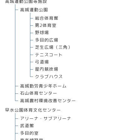
高城運動公園等施設
高城運動公園
総合体育館
第2体育室
野球場
多目的広場
芝生広場（三角）
テニスコート
弓道場
屋内競技場
クラブハウス
高城勤労青少年ホーム
石山体育センター
高城農村環境改善センター
早水公園体育文化センター
アリーナ・サブアリーナ
武道館
多目的室