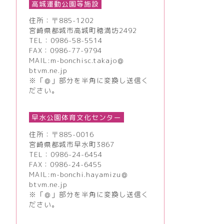
高城運動公園等施設
住所：〒885-1202
宮崎県都城市高城町穂満坊2492
TEL：
0986-58-5514
FAX：0986-77-9794
MAIL:m-bonchisc.takajo＠
btvm.ne.jp
※「＠」部分を半角に変換し送信く
ださい。
早水公園体育文化センター
住所：〒885-0016
宮崎県都城市早水町3867
TEL：
0986-24-6454
FAX：0986-24-6455
MAIL:m-bonchi.hayamizu＠
btvm.ne.jp
※「＠」部分を半角に変換し送信く
ださい。