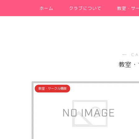
ホーム
クラブについて
教室・サ
― C
教室・
教室・サークル情報