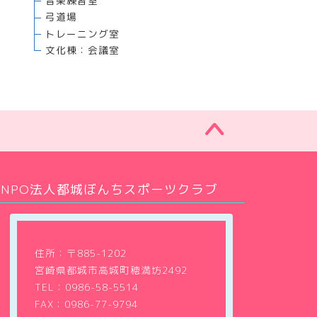
音楽練習室
弓道場
トレーニング室
文化棟：会議室
NPO法人都城ぼんちスポーツクラブ
住所：〒885-1202
宮崎県都城市高城町穂満坊2492
TEL：
0986-58-5514
FAX：0986-77-9794