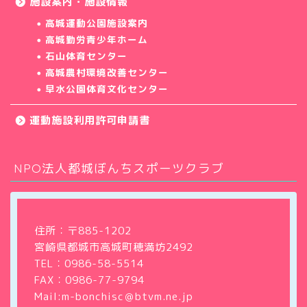
施設案内・施設情報
高城運動公園施設案内
高城勤労青少年ホーム
石山体育センター
高城農村環境改善センター
早水公園体育文化センター
運動施設利用許可申請書
NPO法人都城ぼんちスポーツクラブ
ホーム
クラブについて
住所：〒885-1202
宮崎県都城市高城町穂満坊2492
教室・サークル
TEL：
0986-58-5514
FAX：0986-77-9794
大会・イベント情報
Mail:m-bonchisc＠btvm.ne.jp