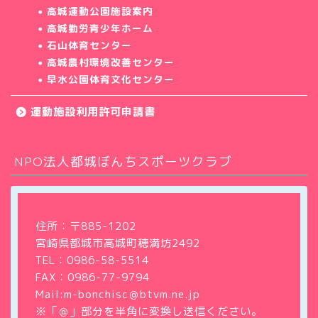
高城運動公園施設案内
高城勤労青少年ホーム
石山体育センター
高城農村環境改善センター
早水公園体育文化センター
運動施設利用許可申請書
NPO法人都城ぼんちスポーツクラブ
ホーム
クラブについて
住所：〒885-1202
宮崎県都城市高城町穂満坊2492
教室・サークル
TEL：
0986-58-5514
FAX：0986-77-9794
大会・イベント情報
Mail:m-bonchisc＠btvm.ne.jp
※「＠」部分を半角に変換し送信ください。