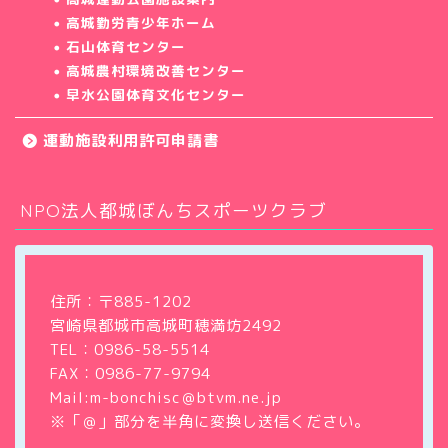
高城勤労青少年ホーム
石山体育センター
高城農村環境改善センター
早水公園体育文化センター
運動施設利用許可申請書
NPO法人都城ぼんちスポーツクラブ
ホーム
クラブについて
住所：〒885-1202
宮崎県都城市高城町穂満坊2492
教室・サークル
TEL：
0986-58-5514
FAX：0986-77-9794
大会・イベント情報
Mail:m-bonchisc＠btvm.ne.jp
※「＠」部分を半角に変換し送信ください。