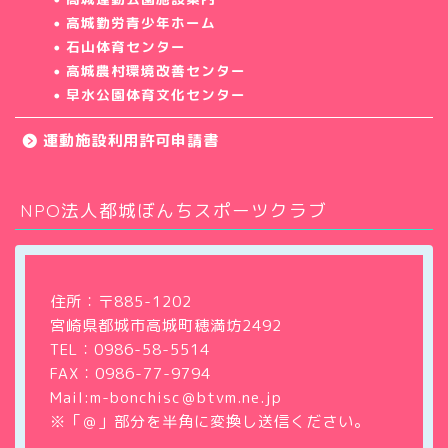
高城勤労青少年ホーム
石山体育センター
高城農村環境改善センター
早水公園体育文化センター
運動施設利用許可申請書
NPO法人都城ぼんちスポーツクラブ
ホーム
クラブについて
住所：〒885-1202
宮崎県都城市高城町穂満坊2492
教室・サークル
TEL：
0986-58-5514
FAX：0986-77-9794
大会・イベント情報
Mail:m-bonchisc＠btvm.ne.jp
※「＠」部分を半角に変換し送信ください。