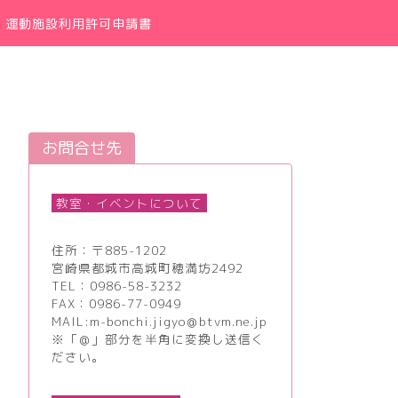
運動施設利用許可申請書
お問合せ先
教室・イベントについて
住所：〒885-1202
宮崎県都城市高城町穂満坊2492
TEL：
0986-58-3232
FAX：0986-77-0949
MAIL:m-bonchi.jigyo＠btvm.ne.jp
※「＠」部分を半角に変換し送信く
ださい。