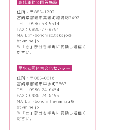
高城運動公園等施設
住所：〒885-1202
宮崎県都城市高城町穂満坊2492
TEL：
0986-58-5514
FAX：0986-77-9794
MAIL:m-bonchisc.takajo＠
btvm.ne.jp
※「＠」部分を半角に変換し送信く
ださい。
早水公園体育文化センター
住所：〒885-0016
宮崎県都城市早水町3867
TEL：
0986-24-6454
FAX：0986-24-6455
MAIL:m-bonchi.hayamizu＠
btvm.ne.jp
※「＠」部分を半角に変換し送信く
ださい。