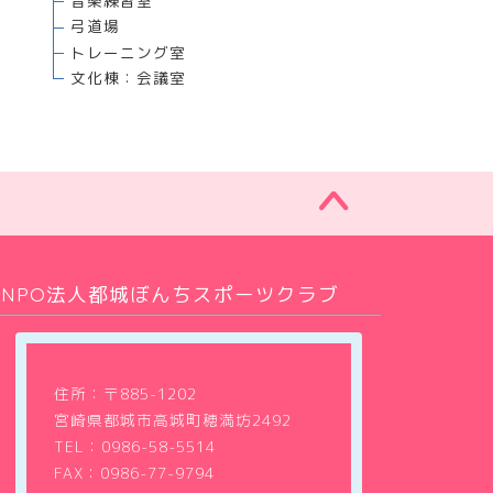
音楽練習室
弓道場
トレーニング室
文化棟：会議室
NPO法人都城ぼんちスポーツクラブ
住所：〒885-1202
宮崎県都城市高城町穂満坊2492
TEL：
0986-58-5514
FAX：0986-77-9794