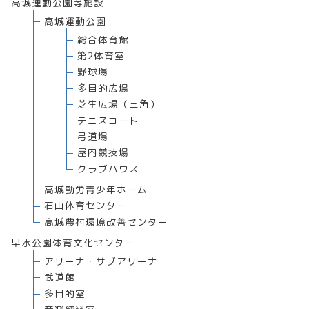
高城運動公園等施設
高城運動公園
総合体育館
第2体育室
野球場
多目的広場
芝生広場（三角）
テニスコート
弓道場
屋内競技場
クラブハウス
高城勤労青少年ホーム
石山体育センター
高城農村環境改善センター
早水公園体育文化センター
アリーナ・サブアリーナ
武道館
多目的室