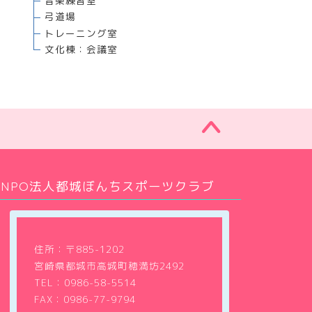
音楽練習室
弓道場
トレーニング室
文化棟：会議室
NPO法人都城ぼんちスポーツクラブ
住所：〒885-1202
宮崎県都城市高城町穂満坊2492
TEL：
0986-58-5514
FAX：0986-77-9794