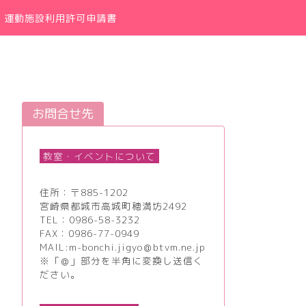
運動施設利用許可申請書
お問合せ先
教室・イベントについて
住所：〒885-1202
宮崎県都城市高城町穂満坊2492
TEL：
0986-58-3232
FAX：0986-77-0949
MAIL:m-bonchi.jigyo＠btvm.ne.jp
※「＠」部分を半角に変換し送信く
ださい。