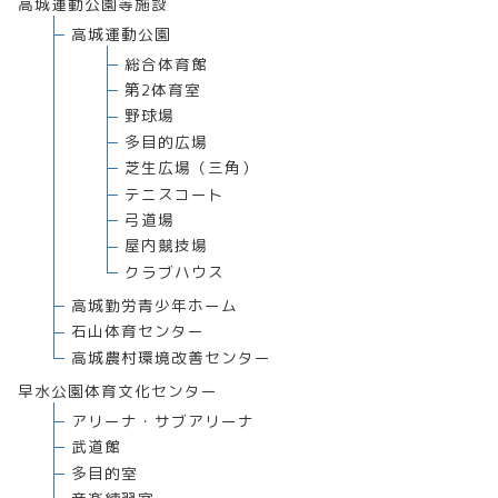
高城運動公園等施設
高城運動公園
総合体育館
第2体育室
野球場
多目的広場
芝生広場（三角）
テニスコート
弓道場
屋内競技場
クラブハウス
高城勤労青少年ホーム
石山体育センター
高城農村環境改善センター
早水公園体育文化センター
アリーナ・サブアリーナ
武道館
多目的室