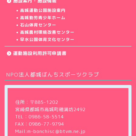
施設案内・施設情報
高城運動公園施設案内
高城勤労青少年ホーム
石山体育センター
高城農村環境改善センター
早水公園体育文化センター
運動施設利用許可申請書
NPO法人都城ぼんちスポーツクラブ
ホーム
クラブについて
住所：〒885-1202
宮崎県都城市高城町穂満坊2492
教室・サークル
TEL：
0986-58-5514
FAX：0986-77-9794
大会・イベント情報
Mail:m-bonchisc＠btvm.ne.jp