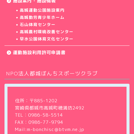
施設案内・施設情報
高城運動公園施設案内
高城勤労青少年ホーム
石山体育センター
高城農村環境改善センター
早水公園体育文化センター
運動施設利用許可申請書
NPO法人都城ぼんちスポーツクラブ
ホーム
クラブについて
住所：〒885-1202
宮崎県都城市高城町穂満坊2492
教室・サークル
TEL：
0986-58-5514
FAX：0986-77-9794
大会・イベント情報
Mail:m-bonchisc＠btvm.ne.jp